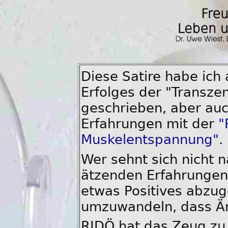
Diese Satire habe ich
Erfolges der "Transze
geschrieben, aber au
Erfahrungen mit der
"
Muskelentspannung"
.
Wer sehnt sich nicht 
ätzenden Erfahrungen 
etwas Positives abzug
umzuwandeln, dass Är
RIDÖ hat das Zeug zu e