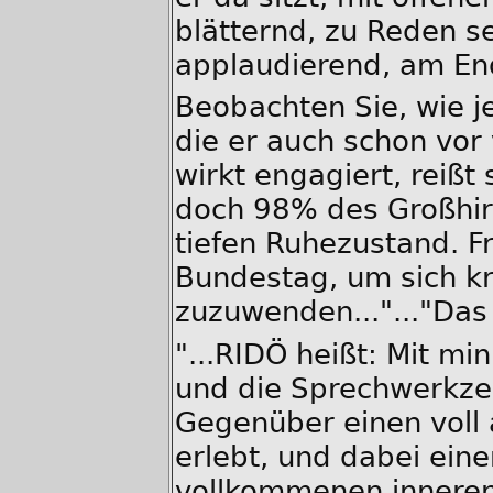
blätternd, zu Reden s
applaudierend, am End
Beobachten Sie, wie j
die er auch schon vor 
wirkt engagiert, reißt
doch 98% des Großhirns
tiefen Ruhezustand. F
Bundestag, um sich kr
zuzuwenden..."..."Das 
"...RIDÖ heißt: Mit mi
und die Sprechwerkze
Gegenüber einen vol
erlebt, und dabei ein
vollkommenen inneren 