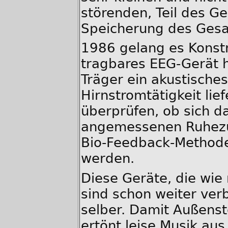
störenden, Teil des Ge
Speicherung des Ges
1986 gelang es Konst
tragbares EEG-Gerät 
Träger ein akustische
Hirnstromtätigkeit lie
überprüfen, ob sich da
angemessenen Ruhezus
Bio-Feedback-Methode
werden.
Diese Geräte, die wi
sind schon weiter ver
selber. Damit Außens
ertönt leise Musik au