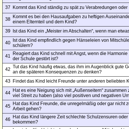
37
Kommt das Kind ständig zu spät zu Verabredungen ode
Kommt es bei den Hausaufgaben zu heftigen Auseinand
38
einem Elternteil und dem Kind?
39
Ist das Kind ein „Meister im Abschalten“, wenn man etwas
Ist das Kind empfindlich gegen Hänseleien von Mitschüle
40
schülern?
Reagiert das Kind schnell mit Angst, wenn die Harmonie i
41
der Schule gestört ist?
Tut das Kind häufig etwas, das ihm im Augenblick gute 
42
an die späteren Konsequenzen zu denken?
43
Findet das Kind leicht Freunde unter anderen beliebten 
Hat es eine Neigung sich mit „Außenseitern“ zusammen z
44
viel Streit zu haben (also viel positiven und negativen 
Hat das Kind Freunde, die unregelmäßig oder gar nicht z
45
Arbeit gehen?
Hat das Kind längere Zeit schlechte Schulzensuren oder
46
bekommen?