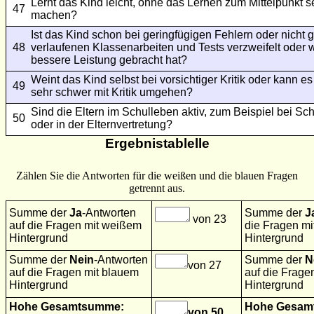
Lernt das Kind leicht, ohne das Lernen zum Mittelpunkt 
47
machen?
Ist das Kind schon bei geringfügigen Fehlern oder nicht 
48
verlaufenen Klassenarbeiten und Tests verzweifelt oder
bessere Leistung gebracht hat?
Weint das Kind selbst bei vorsichtiger Kritik oder kann e
49
sehr schwer mit Kritik umgehen?
Sind die Eltern im Schulleben aktiv, zum Beispiel bei Sc
50
oder in der Elternvertretung?
Ergebnistablelle
Zählen Sie die Antworten für die weißen und die blauen Fragen
getrennt aus.
Summe der
Ja
-Antworten
Summe der
J
von 23
auf die Fragen mit weißem
die Fragen mi
Hintergrund
Hintergrund
Summe der
Nein
-Antworten
Summe der
N
von 27
auf die Fragen mit blauem
auf die Frage
Hintergrund
Hintergrund
Hohe Gesamtsumme:
Hohe Gesam
von 50