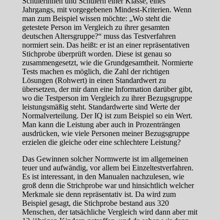
Schülerinnen und Schülern einer Klasse, eines
Jahrgangs, mit vorgegebenen Mindest-Kriterien. Wenn
man zum Beispiel wissen möchte: „Wo steht die
getestete Person im Vergleich zu ihrer gesamten
deutschen Altersgruppe?“ muss das Testverfahren
normiert sein. Das heißt: er ist an einer repräsentativen
Stichprobe überprüft worden. Diese ist genau so
zusammengesetzt, wie die Grundgesamtheit. Normierte
Tests machen es möglich, die Zahl der richtigen
Lösungen (Rohwert) in einen Standardwert zu
übersetzen, der mir dann eine Information darüber gibt,
wo die Testperson im Vergleich zu ihrer Bezugsgruppe
leistungsmäßig steht. Standardwerte sind Werte der
Normalverteilung. Der IQ ist zum Beispiel so ein Wert.
Man kann die Leistung aber auch in Prozenträngen
ausdrücken, wie viele Personen meiner Bezugsgruppe
erzielen die gleiche oder eine schlechtere Leistung?
Das Gewinnen solcher Normwerte ist im allgemeinen
teuer und aufwändig, vor allem bei Einzeltestverfahren.
Es ist interessant, in den Manualen nachzulesen, wie
groß denn die Strichprobe war und hinsichtlich welcher
Merkmale sie denn repräsentativ ist. Da wird zum
Beispiel gesagt, die Stichprobe bestand aus 320
Menschen, der tatsächliche Vergleich wird dann aber mit