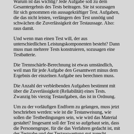
Warum ist das wichtig? Jede Aufgabe soll zu dem
Gesamtergebnis des Tests beitragen. Sie ist sozusagen
für sich genommen ein aussagekräftiger Test. Aufgaben,
die das nicht leisten, verlängern den Test unnötig und
schwächen die Zuverlässigkeit der Testaussage. Also:
raus damit.
Und wenn man einen Test will, der aus
unterschiedlichen Leistungskomponenten besteht? Dann
muss man mehrere Tests konstruieren, sozusagen eine
Testbatterie.
Die Trennschärfe-Berechnung ist etwas umständlich,
weil man für jede Aufgabe den Gesamtwert minus dem
Ergebnis der einzelnen Aufgabe neu berechnen muss.
Die Anzahl der verbleibenden Aufgaben bestimmt mit
über die Zuverlässigkeit (Reliabilität) eines Tests.
Zwanzig bis vierzig Testaufgaben, das ist in Ordnung.
Um zu der vorläufigen Endform zu gelangen, muss jetzt
beschrieben werden: wie ist die Testanweisung, wie
sollen die Testbedingungen sein, wie wird das Material
gestaltet? Insgesamt soll der Test so aufgebaut sein, dass
die Personengrupe, für die das Verfahren gedacht ist, mit
der Testgabe und der Testauswertung gut zurecht