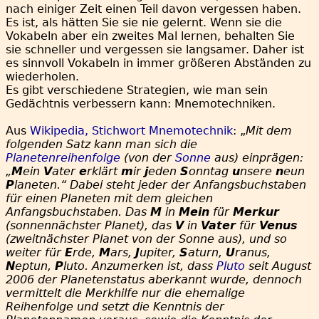
nach einiger Zeit einen Teil davon vergessen haben.
Es ist, als hätten Sie sie nie gelernt. Wenn sie die
Vokabeln aber ein zweites Mal lernen, behalten Sie
sie schneller und vergessen sie langsamer. Daher ist
es sinnvoll Vokabeln in immer größeren Abständen zu
wiederholen.
Es gibt verschiedene Strategien, wie man sein
Gedächtnis verbessern kann: Mnemotechniken.
Aus
Wikipedia, Stichwort Mnemotechnik
: „
Mit dem
folgenden Satz kann man sich die
Planetenreihenfolge
(von der
Sonne
aus) einprägen:
„
M
ein
V
ater
e
rklärt
m
ir
j
eden
S
onntag
u
nsere
n
eun
P
laneten.“ Dabei steht jeder der Anfangsbuchstaben
für einen Planeten mit dem gleichen
Anfangsbuchstaben. Das
M
in
Mein
für
Merkur
(sonnennächster Planet), das
V
in
Vater
für
Venus
(zweitnächster Planet von der Sonne aus), und so
weiter für
E
rde,
M
ars,
J
upiter,
S
aturn,
U
ranus,
N
eptun,
P
luto. Anzumerken ist, dass
Pluto
seit August
2006 der Planetenstatus aberkannt wurde, dennoch
vermittelt die Merkhilfe nur die ehemalige
Reihenfolge und setzt die Kenntnis der