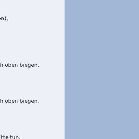
n),
ch oben biegen.
ch oben biegen
.
tte tun.