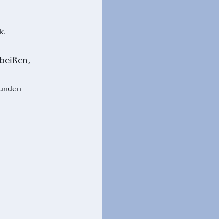
k.
beißen,
kunden.