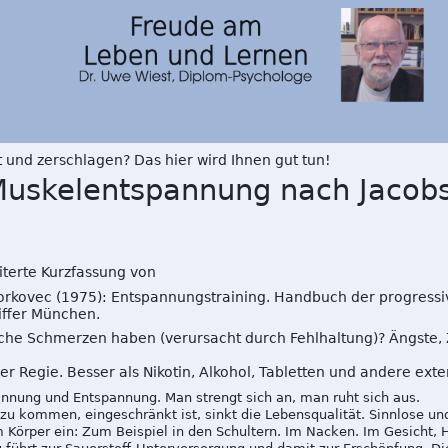
t und zerschlagen? Das hier wird Ihnen gut tun!
 Muskelentspannung nach Jaco
iterte Kurzfassung von
Borkovec (1975): Entspannungstraining. Handbuch der progress
ffer
München.
ische Schmerzen haben (verursacht durch Fehlhaltung)? Ängste,
er Regie. Besser als Nikotin, Alkohol, Tabletten und andere ext
nnung und Entspannung. Man strengt sich an, man ruht sich aus.
 zu kommen, eingeschränkt ist, sinkt die Lebensqualität. Sinnlose un
 Körper ein: Zum Beispiel in den Schultern. Im Nacken. Im Gesicht, H