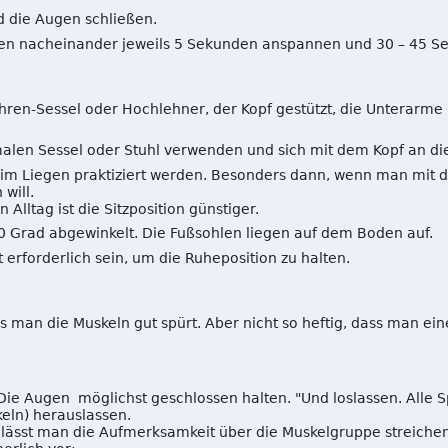
 die Augen schließen.
pen nacheinander jeweils 5 Sekunden anspannen und 30 – 45 S
hren-Sessel oder Hochlehner, der Kopf gestützt, die Unterarme 
len Sessel oder Stuhl verwenden und sich mit dem Kopf an di
m Liegen praktiziert werden. Besonders dann, wenn man mit d
will.
Alltag ist die Sitzposition günstiger.
0 Grad abgewinkelt. Die Fußsohlen liegen auf dem Boden auf.
ft erforderlich sein, um die Ruheposition zu halten.
dass man die Muskeln gut spürt. Aber nicht so heftig, dass man
 Die Augen möglichst geschlossen halten. "Und loslassen. Alle Sp
eln) herauslassen.
lässt man die Aufmerksamkeit über die Muskelgruppe streichen 