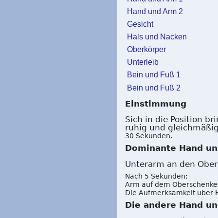
Hand und Arm 2
Gesicht
Hals und Nacken
Oberkörper
Unterleib
Bein und Fuß 1
Bein und Fuß 2
Einstimmung
Sich in die Position b
ruhig und gleichmäßi
30 Sekunden.
Dominante Hand und
Unterarm an den Ober
Nach 5 Sekunden:
Arm auf dem Oberschenkel
Die Aufmerksamkeit über 
Die andere Hand un