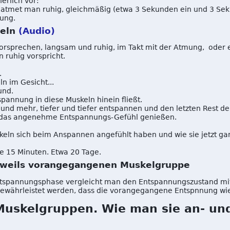
erlich vor:
tmet man ruhig, gleichmäßig (etwa 3 Sekunden ein und 3 Sekun
ung.
eln
(Audio)
orsprechen, langsam und ruhig, im Takt mit der Atmung, oder 
 ruhig vorspricht.
.
n im Gesicht...
und.
pannung in diese Muskeln hinein fließt.
und mehr, tiefer und tiefer entspannen und den letzten Rest d
d das angenehme Entspannungs-Gefühl genießen.
skeln sich beim Anspannen angefühlt haben und wie sie jetzt gan
je 15 Minuten. Etwa 20 Tage.
jeweils vorangegangenen Muskelgruppe
ntspannungsphase vergleicht man den Entspannungszustand m
gewährleistet werden, dass die vorangegangene Entspnnung wie
Muskelgruppen. Wie man sie an- un