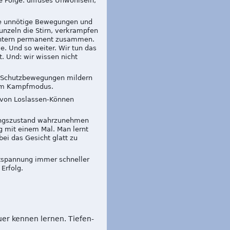
 Folge: diffuses Unwohlsein,
ele unnötige Bewegungen und
unzeln die Stirn, verkrampfen
Hintern permanent zusammen.
e. Und so weiter. Wir tun das
t. Und: wir wissen nicht
he Schutzbewegungen mildern
r im Kampfmodus.
e von Loslassen-Können
nungszustand wahrzunehmen
g mit einem Mal. Man lernt
ei das Gesicht glatt zu
tspannung immer schneller
Erfolg.
r kennen lernen. Tiefen-