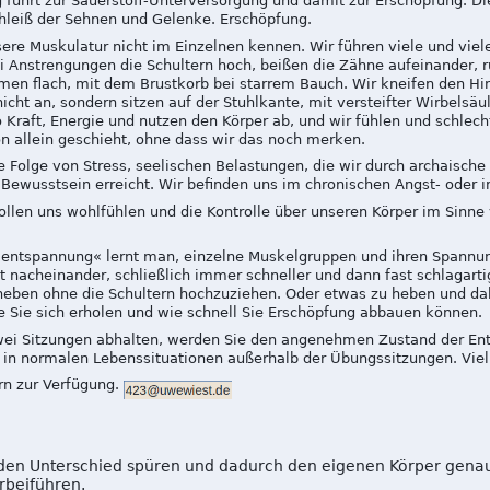
führt zur Sauerstoff-Unterversorgung und damit zur Erschöpfung. Die
hleiß der Sehnen und Gelenke. Erschöpfung.
ere Muskulatur nicht im Einzelnen kennen. Wir führen viele und vi
i Anstrengungen die Schultern hoch, beißen die Zähne aufeinander, r
en flach, mit dem Brustkorb bei starrem Bauch. Wir kneifen den 
cht an, sondern sitzen auf der Stuhlkante, mit versteifter Wirbelsäul
 Kraft, Energie und nutzen den Körper ab, und wir fühlen und schlech
 allein geschieht, ohne dass wir das noch merken.
 Folge von Stress, seelischen Belastungen, die wir durch archaisc
 Bewusstsein erreicht. Wir befinden uns im chronischen Angst- ode
 wollen uns wohlfühlen und die Kontrolle über unseren Körper im Sinn
elentspannung« lernt man, einzelne Muskelgruppen und ihren Span
t nacheinander, schließlich immer schneller und dann fast schlagarti
eben ohne die Schultern hochzuziehen. Oder etwas zu heben und dab
e Sie sich erholen und wie schnell Sie Erschöpfung abbauen können.
zwei Sitzungen abhalten, werden Sie den angenehmen Zustand der En
 in normalen Lebenssituationen außerhalb der Übungssitzungen. Viel 
ern zur Verfügung.
en Unterschied spüren und dadurch den eigenen Körper genaue
rbeiführen.