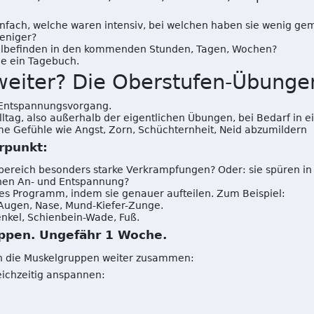
fach, welche waren intensiv, bei welchen haben sie wenig ge
eniger?
ohlbefinden in den kommenden Stunden, Tagen, Wochen?
e ein Tagebuch.
weiter? Die Oberstufen-Übunge
 Entspannungsvorgang.
ltag, also außerhalb der eigentlichen Übungen, bei Bedarf in e
e Gefühle wie Angst, Zorn, Schüchternheit, Neid abzumildern
rpunkt:
bereich besonders starke Verkrampfungen? Oder: sie spüren in
hen An- und Entspannung?
lles Programm, indem sie genauer aufteilen. Zum Beispiel:
 Augen, Nase, Mund-Kiefer-Zunge.
nkel, Schienbein-Wade, Fuß.
uppen. Ungefähr 1 Woche.
an die Muskelgruppen weiter zusammen:
eichzeitig anspannen: