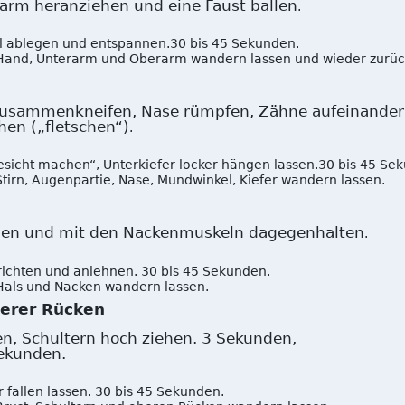
arm heranziehen und eine Faust ballen
.
 ablegen und entspannen.30 bis 45 Sekunden.
Hand, Unterarm und Oberarm wandern lassen und wieder zurüc
 zusammenkneifen, Nase rümpfen, Zähne aufeinander
en („fletschen“)
.
sicht machen“, Unterkiefer locker hängen lassen.30 bis 45 Se
irn, Augenpartie, Nase, Mundwinkel, Kiefer wandern lassen.
iehen und mit den Nackenmuskeln dagegenhalten
.
richten und anlehnen. 30 bis 45 Sekunden.
Hals und Nacken wandern lassen.
berer Rücken
en, Schultern hoch ziehen. 3 Sekunden,
ekunden.
 fallen lassen. 30 bis 45 Sekunden.