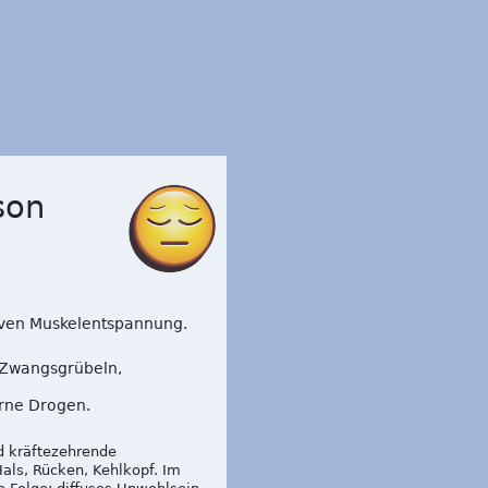
bson
iven Muskelentspannung.
 Zwangsgrübeln,
erne Drogen.
d kräftezehrende
als, Rücken, Kehlkopf. Im