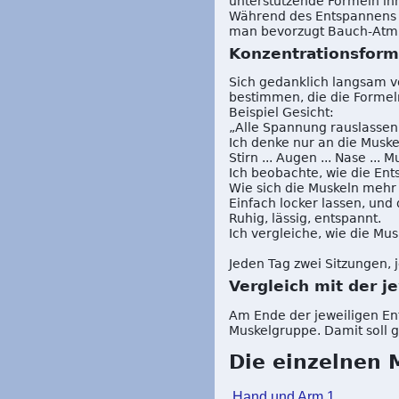
unterstützende Formeln inn
Während des Entspannens a
man bevorzugt Bauch-Atm
Konzentrationsform
Sich gedanklich langsam v
bestimmen, die die Formeln
Beispiel Gesicht:
„Alle Spannung rauslassen
Ich denke nur an die Muskel
Stirn ... Augen ... Nase ... M
Ich beobachte, wie die Ents
Wie sich die Muskeln mehr 
Einfach locker lassen, un
Ruhig, lässig, entspannt.
Ich vergleiche, wie die Mu
Jeden Tag zwei Sitzungen, 
Vergleich mit der 
Am Ende der jeweiligen E
Muskelgruppe. Damit soll 
Die einzelnen 
Hand und Arm 1