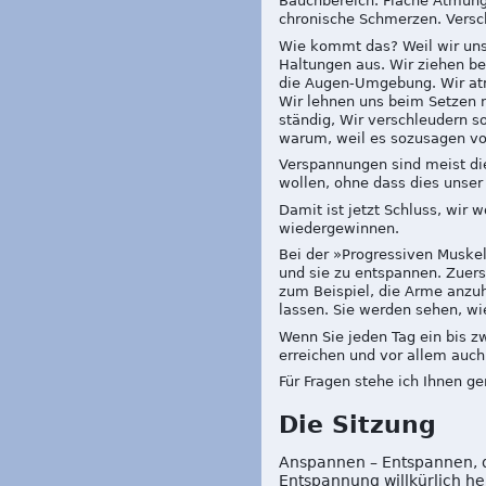
Bauchbereich. Flache Atmung 
chronische Schmerzen. Versc
Wie kommt das? Weil wir uns
Haltungen aus. Wir ziehen be
die Augen-Umgebung. Wir atm
Wir lehnen uns beim Setzen ni
ständig, Wir verschleudern so
warum, weil es sozusagen von
Verspannungen sind meist die
wollen, ohne dass dies unser
Damit ist jetzt Schluss, wir
wiedergewinnen.
Bei der »Progressiven Musk
und sie zu entspannen. Zuers
zum Beispiel, die Arme anzuh
lassen. Sie werden sehen, wi
Wenn Sie jeden Tag ein bis 
erreichen und vor allem auch
Für Fragen stehe ich Ihnen g
Die Sitzung
Anspannen – Entspannen, d
Entspannung willkürlich he